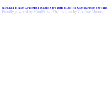
ausstellung
Bloggen
Deutschland
exhibition
fotografie
Frankreich
Jugendaustausch
photogra
Proudly powered by WordPress
|
Theme: spun by
Caroline Moore
.