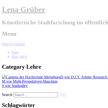
Lena Grüber
Künstlerische Stadtforschung im öffentli
Menu
Skip to content
Start
über mich
Category
Lehre
D wie D.I.Y. Artistic Research
M wie Multi-Perspektiven-Maschine
S wie Stadtralley
+
Search
Schlagwörter